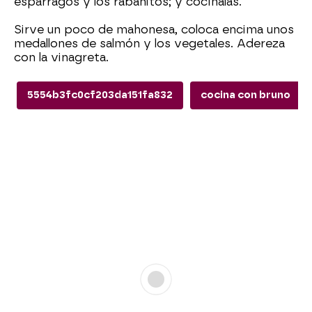
espárragos y los rabanitos; y cocínalas.
Sirve un poco de mahonesa, coloca encima unos
medallones de salmón y los vegetales. Adereza
con la vinagreta.
5554b3fc0cf203da151fa832
cocina con bruno