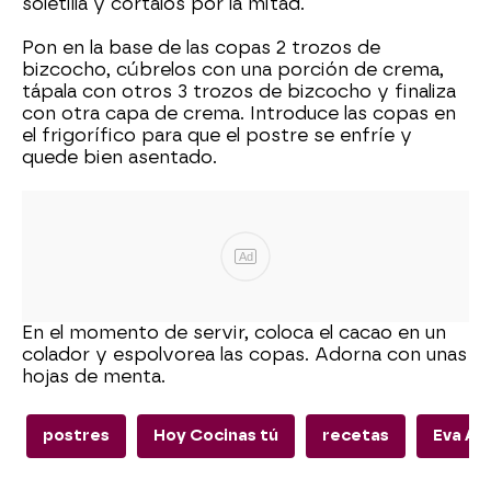
soletilla y córtalos por la mitad.
Pon en la base de las copas 2 trozos de
bizcocho, cúbrelos con una porción de crema,
tápala con otros 3 trozos de bizcocho y finaliza
con otra capa de crema. Introduce las copas en
el frigorífico para que el postre se enfríe y
quede bien asentado.
Ad
En el momento de servir, coloca el cacao en un
colador y espolvorea las copas. Adorna con unas
hojas de menta.
postres
Hoy Cocinas tú
recetas
Eva Ar