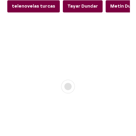
telenovelas turcas
Tayar Dundar
Metin Dun