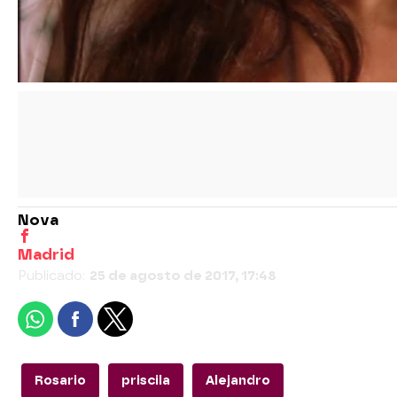
Nova
Madrid
Publicado:
25 de agosto de 2017, 17:48
Rosario
priscila
Alejandro