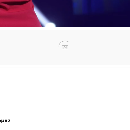
Ad
López