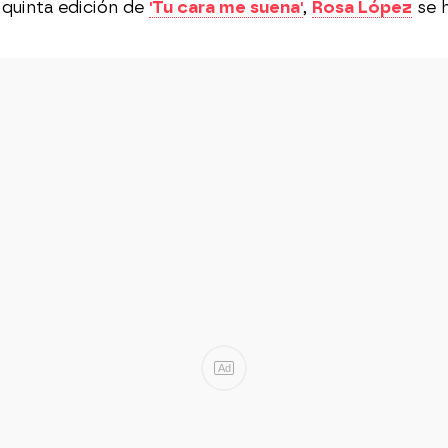
 quinta edición de
'Tu cara me suena'
,
Rosa López
se h
Ad