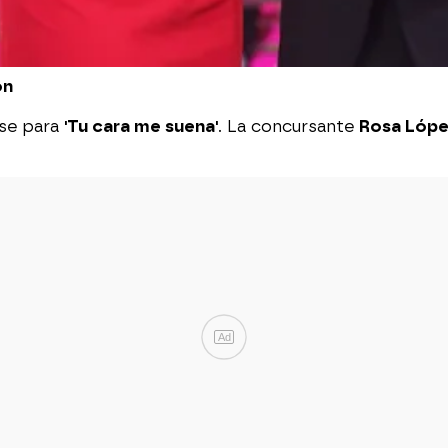
ón
arse para
'Tu cara me suena'
. La concursante
Rosa Lóp
Ad