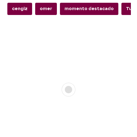
cengiz
omer
momento destacado
Turq