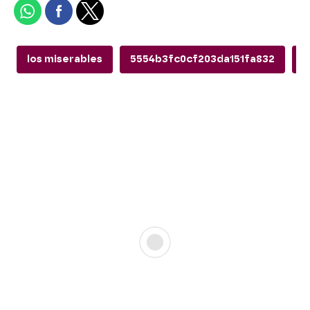
los miserables
5554b3fc0cf203da151fa832
T